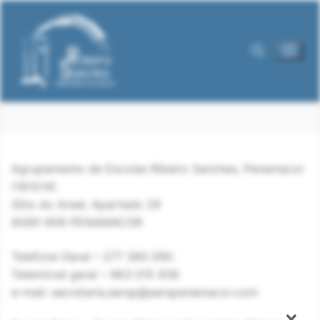
Agrupamento de Escolas Ribeiro Sanches, Penamacor
(161214)
Sítio do Areal, Apartado 29
6090-909 PENAMACOR
Telefone Geral – 277 390 090
Telemóvel geral – 963 015 936
e-mail: secretaria.aersp@aerspenamacor.com
×